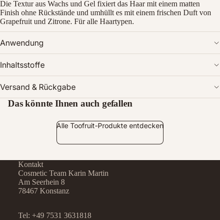
Die Textur aus Wachs und Gel fixiert das Haar mit einem matten
Finish ohne Rückstände und umhüllt es mit einem frischen Duft von
Grapefruit und Zitrone. Für alle Haartypen.
Anwendung
Inhaltsstoffe
Versand & Rückgabe
Das könnte Ihnen auch gefallen
Bild
im
Vollbildmodus
Alle Toofruit-Produkte entdecken
öffnen
Kontakt
Cosmetic Team Karin Martin
Am Seerhein 8
78467 Konstanz
Tel:
+49 7531 3631818