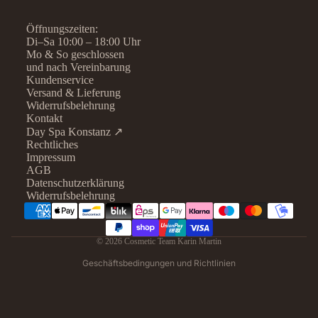
Öffnungszeiten:
Di–Sa 10:00 – 18:00 Uhr
Mo & So geschlossen
und nach Vereinbarung
Kundenservice
Versand & Lieferung
Widerrufsbelehrung
Kontakt
Day Spa Konstanz ↗
Rechtliches
Datenschutzerklärung
Impressum
AGB
Widerrufsrecht
Datenschutzerklärung
AGB
Widerrufsbelehrung
Kontaktinformationen
Impressum
© 2026
Cosmetic Team Karin Martin
Versand
Geschäftsbedingungen und Richtlinien