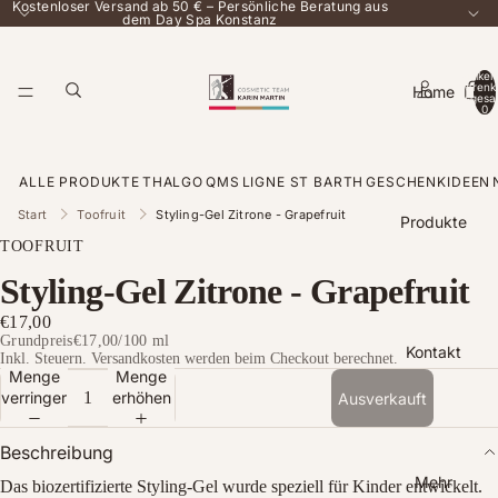
Kostenloser Versand ab 50 € – Persönliche Beratung aus
dem Day Spa Konstanz
Artikel
Warenk
Home
insgesa
0
ALLE PRODUKTE
THALGO
QMS
LIGNE ST BARTH
GESCHENKIDEEN
Start
Toofruit
Styling-Gel Zitrone - Grapefruit
Produkte
TOOFRUIT
Styling-Gel Zitrone - Grapefruit
€17,00
Grundpreis
€17,00
/
100 ml
Kontakt
Inkl. Steuern. Versandkosten werden beim Checkout berechnet.
Menge
Menge
verringern
erhöhen
Ausverkauft
Beschreibung
Mehr
Das biozertifizierte Styling-Gel wurde speziell für Kinder entwickelt.