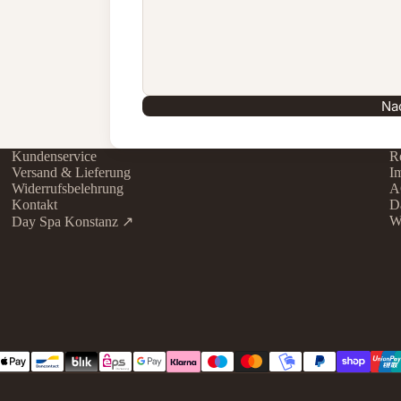
Na
Kundenservice
Re
Versand & Lieferung
I
Widerrufsbelehrung
A
Kontakt
D
W
Day Spa Konstanz ↗