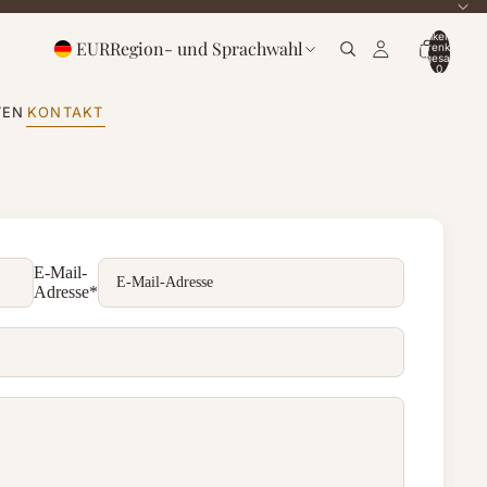
Artikel im
EUR
Region- und Sprachwahl
Warenkorb
insgesamt:
0
TEN
KONTAKT
E-Mail-
Adresse
*