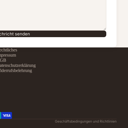
chricht senden
chtliches
mpressum
GB
atenschutzerklärung
iderrufsbelehrung
Datenschutzerklärung
Widerrufsrecht
AGB
Kontaktinformationen
Impressum
Versand
Geschäftsbedingungen und Richtlinien