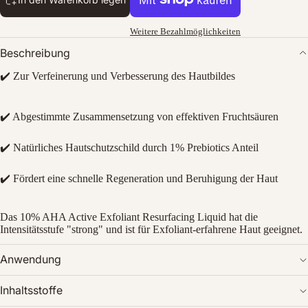
Weitere Bezahlmöglichkeiten
Beschreibung
✔️ Zur Verfeinerung und Verbesserung des Hautbildes
✔️ Abgestimmte Zusammensetzung von effektiven Fruchtsäuren
Bild
✔️ Natürliches Hautschutzschild durch 1% Prebiotics Anteil
im
Vollbildmodus
✔️ Fördert eine schnelle Regeneration und Beruhigung der Haut
öffnen
Das 10% AHA Active Exfoliant Resurfacing Liquid hat die
Intensitätsstufe "strong" und ist für Exfoliant-erfahrene Haut geeignet.
Anwendung
Inhaltsstoffe