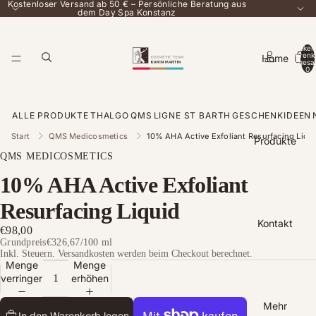
Kostenloser Versand ab 50 € – Persönliche Beratung aus
dem Day Spa Konstanz
Artikel
Warenk
Home
insgesa
0
ALLE PRODUKTE
THALGO
QMS
LIGNE ST BARTH
GESCHENKIDEEN
Start
QMS Medicosmetics
10% AHA Active Exfoliant Resurfacing Liqu
Produkte
QMS MEDICOSMETICS
10% AHA Active Exfoliant
Resurfacing Liquid
Kontakt
€98,00
Grundpreis
€326,67
/
100 ml
Inkl. Steuern. Versandkosten werden beim Checkout berechnet.
Menge
Menge
verringern
erhöhen
Mehr
In den Warenkorb legen