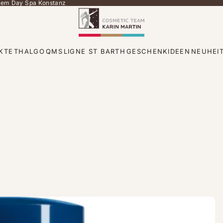
 dem Day Spa Konstanz
KTE
THALGO
QMS
LIGNE ST BARTH
GESCHENKIDEEN
NEUHEI