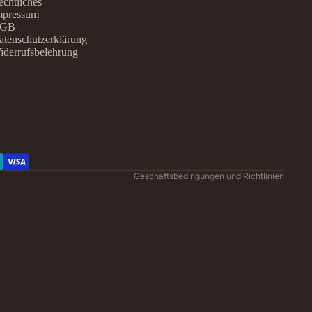
chtliches
mpressum
GB
atenschutzerklärung
iderrufsbelehrung
Datenschutzerklärung
Widerrufsrecht
AGB
Kontaktinformationen
Impressum
Versand
Geschäftsbedingungen und Richtlinien