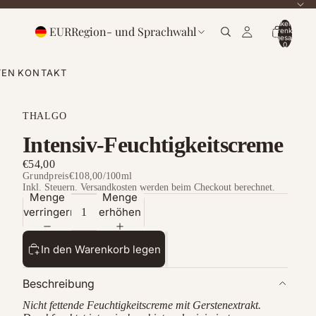
Artikel im
EUR
Region- und Sprachwahl
Warenkorb
insgesamt:
0
TEN
KONTAKT
THALGO
Intensiv-Feuchtigkeitscreme
€54,00
Grundpreis
€108,00
/
100ml
Inkl. Steuern. Versandkosten werden beim Checkout berechnet.
Menge
Menge
verringern
erhöhen
In den Warenkorb legen
Beschreibung
Nicht fettende Feuchtigkeitscreme mit Gerstenextrakt.