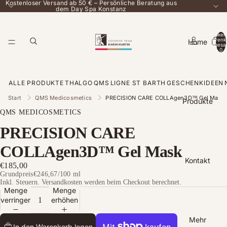
Kostenloser Versand ab 50 € – Persönliche Beratung aus
dem Day Spa Konstanz
Artikel
Warenk
Home
insgesa
0
ALLE PRODUKTE
THALGO
QMS
LIGNE ST BARTH
GESCHENKIDEEN
Start
QMS Medicosmetics
PRECISION CARE COLLAgen3D™ Gel Mask
Produkte
QMS MEDICOSMETICS
PRECISION CARE
COLLAgen3D™ Gel Mask
Kontakt
€185,00
Grundpreis
€246,67
/
100 ml
Inkl. Steuern. Versandkosten werden beim Checkout berechnet.
Menge
Menge
verringern
erhöhen
Mehr
In den Warenkorb legen