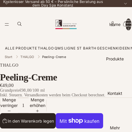
Kostenloser Versand ab 50 € – Persönliche Beratung aus
dem Day Spa Konstanz
Artikel
Warenk
Home
insgesa
0
ALLE PRODUKTE
THALGO
QMS
LIGNE ST BARTH
GESCHENKIDEEN
Start
THALGO
Peeling-Creme
Produkte
THALGO
Peeling-Creme
€49,00
Grundpreis
€98,00
/
100 ml
Kontakt
Inkl. Steuern. Versandkosten werden beim Checkout berechnet.
Menge
Menge
verringern
erhöhen
In den Warenkorb legen
Mehr