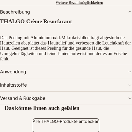
Weitere Bezahlmöglichkeiten
Beschreibung
THALGO Crème Resurfacant
Das Peeling mit Aluminiumoxid-Mikrokristallen trägt abgestorbene
Bild
Hautzellen ab, glättet das Hautrelief und verbessert die Leuchtkraft der
im
Haut. Geeignet ist dieses Peeling für die gesunde Haut, die
Vollbildmodus
Unregelmäßigkeiten und feine Linien aufweist und der es an Frische
öffnen
fehlt.
Anwendung
Inhaltsstoffe
Versand & Rückgabe
Das könnte Ihnen auch gefallen
Alle THALGO-Produkte entdecken