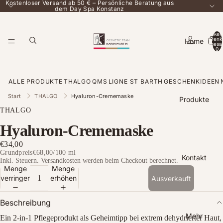
Kostenloser Versand ab 50 € – Persönliche Beratung aus
dem Day Spa Konstanz
Artikel
Warenk
Home
insgesa
0
ALLE PRODUKTE
THALGO
QMS
LIGNE ST BARTH
GESCHENKIDEEN
Start
THALGO
Hyaluron-Crememaske
Produkte
THALGO
Hyaluron-Crememaske
€34,00
Grundpreis
€68,00
/
100 ml
Kontakt
Inkl. Steuern. Versandkosten werden beim Checkout berechnet.
Menge
Menge
verringern
erhöhen
Ausverkauft
Beschreibung
Mehr
Ein 2-in-1 Pflegeprodukt als Geheimtipp bei extrem dehydrierter Haut,