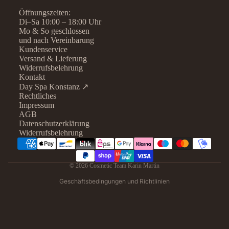
Öffnungszeiten:
Di–Sa 10:00 – 18:00 Uhr
Mo & So geschlossen
und nach Vereinbarung
Kundenservice
Versand & Lieferung
Widerrufsbelehrung
Kontakt
Day Spa Konstanz ↗
Rechtliches
Datenschutzerklärung
Impressum
AGB
Widerrufsrecht
Datenschutzerklärung
AGB
Widerrufsbelehrung
Kontaktinformationen
Impressum
© 2026
Cosmetic Team Karin Martin
Versand
Geschäftsbedingungen und Richtlinien