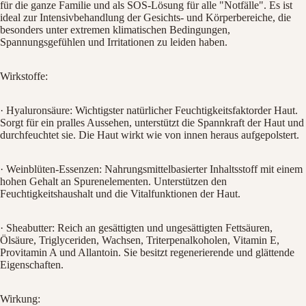
für die ganze Familie und als SOS-Lösung für alle "Notfälle". Es ist
ideal zur Intensivbehandlung der Gesichts- und Körperbereiche, die
besonders unter extremen klimatischen Bedingungen,
Spannungsgefühlen und Irritationen zu leiden haben.
Wirkstoffe:
Bild
im
· Hyaluronsäure: Wichtigster natürlicher Feuchtigkeitsfaktorder Haut.
Vollbildmodus
Sorgt für ein pralles Aussehen, unterstützt die Spannkraft der Haut und
öffnen
durchfeuchtet sie. Die Haut wirkt wie von innen heraus aufgepolstert.
· Weinblüten-Essenzen: Nahrungsmittelbasierter Inhaltsstoff mit einem
hohen Gehalt an Spurenelementen. Unterstützen den
Feuchtigkeitshaushalt und die Vitalfunktionen der Haut.
· Sheabutter: Reich an gesättigten und ungesättigten Fettsäuren,
Ölsäure, Triglyceriden, Wachsen, Triterpenalkoholen, Vitamin E,
Provitamin A und Allantoin. Sie besitzt regenerierende und glättende
Eigenschaften.
Wirkung: