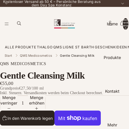
Kostenloser Versand ab 50 € – Persönliche Beratung aus
dem Day Spa Konstanz
Artikel
Warenk
Home
insgesa
0
ALLE PRODUKTE
THALGO
QMS
LIGNE ST BARTH
GESCHENKIDEEN
Start
QMS Medicosmetics
Gentle Cleansing Milk
Produkte
QMS MEDICOSMETICS
Gentle Cleansing Milk
€55,00
Grundpreis
€27,50
/
100 ml
Kontakt
Inkl. Steuern. Versandkosten werden beim Checkout berechnet.
Menge
Menge
verringern
erhöhen
In den Warenkorb legen
Mehr