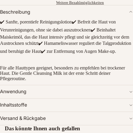
Weitere Bezahlmöglichkeiten
Beschreibung
✔️ Sanfte, porentiefe Reinigungslotion✔️ Befreit die Haut von
Verunreinigungen, ohne sie dabei auszutrocknen✔️ Beinhaltet
Maiskeimöl, das die Haut intensiv pflegt und sie gleichzeitig vor dem
Austrocknen schützt✔️ Hamameliswasser reguliert die Talgproduktion
und beruhigt die Haut✔️ zur Entfernung von Augen Make-up.
Bild
im
Für alle Hauttypen geeignet, besonders zu empfehlen bei trockener
Haut. Die Gentle Cleansing Milk ist der erste Schritt deiner
Vollbildmodus
Pflegeroutine.
öffnen
Anwendung
Inhaltsstoffe
Versand & Rückgabe
Das könnte Ihnen auch gefallen