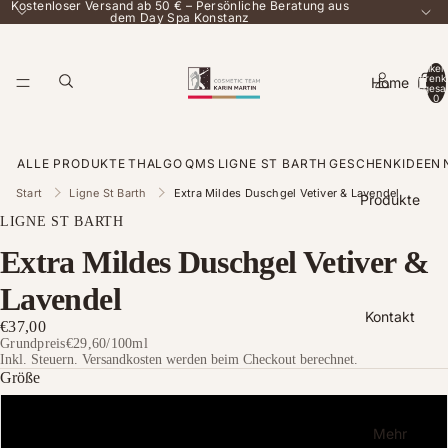
Kostenloser Versand ab 50 € – Persönliche Beratung aus
dem Day Spa Konstanz
Artikel
Warenk
Home
insgesa
0
ALLE PRODUKTE
THALGO
QMS
LIGNE ST BARTH
GESCHENKIDEEN
Start
Ligne St Barth
Extra Mildes Duschgel Vetiver & Lavendel
Produkte
LIGNE ST BARTH
Extra Mildes Duschgel Vetiver &
Lavendel
Kontakt
€37,00
Grundpreis
€29,60
/
100ml
Inkl. Steuern. Versandkosten werden beim Checkout berechnet.
Größe
125 ml
Mehr