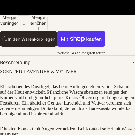
25 ml
Menge
Menge
verringern
erhöhen
In den Warenkorb legen
Weitere Bezahlmöglichkeiten
Bild
Beschreibung
im
Vollbildmodus
SCENTED LAVENDER & VETIVER
öffnen
Ein schonendes Duschgel, das beim Auftragen einen zarten Schaum
auf der Haut entwickelt. Pflanzliche Waschsubstanzen reinigen den
Körper sanft und gründlich, pures Kokos Öl versorgt mit ungesättigten
Fettsäuren. Ein täglicher Genuss: Lavendel und Vetiver vereinen sich
zu einem einmaligen Duftakkord, der auch als Badezusatz wunderbar
beruhigend und inspirierend wirkt.
Direkten Kontakt mit Augen vermeiden. Bei Kontakt sofort mit Wasser
ausspülen.