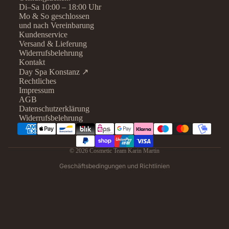
Di–Sa 10:00 – 18:00 Uhr
Mo & So geschlossen
und nach Vereinbarung
Kundenservice
Versand & Lieferung
Widerrufsbelehrung
Kontakt
Day Spa Konstanz ↗
Rechtliches
Datenschutzerklärung
Impressum
AGB
Widerrufsrecht
Datenschutzerklärung
AGB
Widerrufsbelehrung
Kontaktinformationen
Impressum
© 2026
Cosmetic Team Karin Martin
Versand
Geschäftsbedingungen und Richtlinien