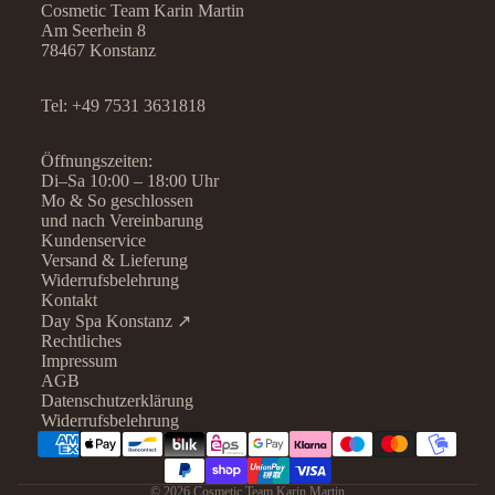
Cosmetic Team Karin Martin
Am Seerhein 8
78467 Konstanz
Tel:
+49 7531 3631818
Öffnungszeiten:
Di–Sa 10:00 – 18:00 Uhr
Mo & So geschlossen
und nach Vereinbarung
Kundenservice
Versand & Lieferung
Widerrufsbelehrung
Kontakt
Day Spa Konstanz ↗
Rechtliches
Datenschutzerklärung
Impressum
AGB
Widerrufsrecht
Datenschutzerklärung
AGB
Widerrufsbelehrung
Kontaktinformationen
Impressum
© 2026
Cosmetic Team Karin Martin