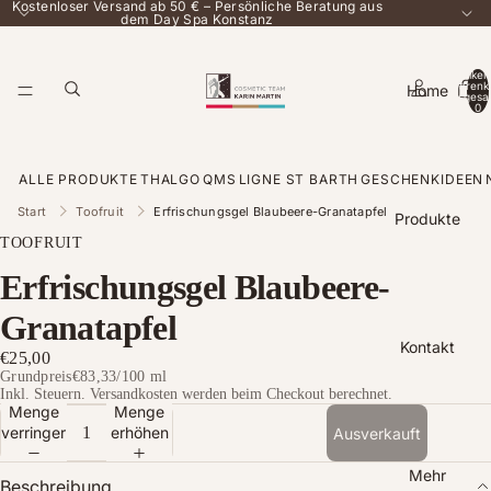
Kostenloser Versand ab 50 € – Persönliche Beratung aus
dem Day Spa Konstanz
Artikel
Warenk
Home
insgesa
0
ALLE PRODUKTE
THALGO
QMS
LIGNE ST BARTH
GESCHENKIDEEN
Start
Toofruit
Erfrischungsgel Blaubeere-Granatapfel
Produkte
TOOFRUIT
Erfrischungsgel Blaubeere-
Granatapfel
Kontakt
€25,00
Grundpreis
€83,33
/
100 ml
Inkl. Steuern. Versandkosten werden beim Checkout berechnet.
Menge
Menge
verringern
erhöhen
Ausverkauft
Mehr
Beschreibung