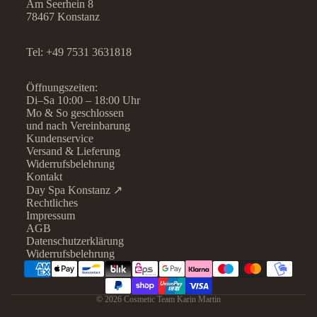
Am Seerhein 8
78467 Konstanz
Tel:
+49 7531 3631818
Öffnungszeiten:
Di–Sa 10:00 – 18:00 Uhr
Mo & So geschlossen
und nach Vereinbarung
Kundenservice
Versand & Lieferung
Widerrufsbelehrung
Kontakt
Day Spa Konstanz ↗
Rechtliches
Datenschutzerklärung
Impressum
AGB
Widerrufsrecht
Datenschutzerklärung
AGB
Widerrufsbelehrung
Kontaktinformationen
Impressum
© 2026
Cosmetic Team Karin Martin
Versand