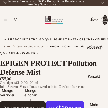
Kostenloser Versand ab 50 € – Persönliche Beratung aus
dem Day Spa Konstanz
Artikel
Warenk
Home
insgesa
0
ALLE PRODUKTE
THALGO
QMS
LIGNE ST BARTH
GESCHENKIDEEN
Start
QMS Medicosmetics
EPIGEN PROTECT Pollution Defense Mist
Produkte
QMS MEDICOSMETICS
EPIGEN PROTECT Pollution
Defense Mist
Kontakt
€55,00
Grundpreis
€110,00
/
100 ml
Inkl. Steuern. Versandkosten werden beim Checkout berechnet.
Menge
Menge
verringern
erhöhen
Mehr
In den Warenkorb legen