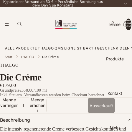
Kostenloser Versand ab 50 € – Persönliche Beratung aus
dem Day Spa Konstanz
Artikel
Warenk
Home
insgesa
0
ALLE PRODUKTE
THALGO
QMS
LIGNE ST BARTH
GESCHENKIDEEN
Start
THALGO
Die Crème
Produkte
THALGO
Die Crème
€179,00
Grundpreis
€358,00
/
100 ml
Kontakt
Inkl. Steuern. Versandkosten werden beim Checkout berechnet.
Menge
Menge
verringern
erhöhen
Ausverkauft
Beschreibung
Mehr
Die intensiv regenerierende Creme verbessert Gesichtskonturen und