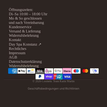
Öffnungszeiten:
Di–Sa 10:00 – 18:00 Uhr
Mo & So geschlossen
und nach Vereinbarung
Kundenservice
Versand & Lieferung
Widerrufsbelehrung
Kontakt
Day Spa Konstanz ↗
Rechtliches
Datenschutzerklärung
Impressum
AGB
Widerrufsrecht
Datenschutzerklärung
AGB
Widerrufsbelehrung
Kontaktinformationen
Impressum
© 2026
Cosmetic Team Karin Martin
Versand
Geschäftsbedingungen und Richtlinien