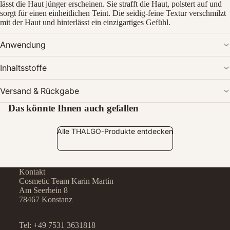
lässt die Haut jünger erscheinen. Sie strafft die Haut, polstert auf und
sorgt für einen einheitlichen Teint. Die seidig-feine Textur verschmilzt
mit der Haut und hinterlässt ein einzigartiges Gefühl.
Anwendung
Inhaltsstoffe
Bild
im
Versand & Rückgabe
Vollbildmodus
öffnen
Das könnte Ihnen auch gefallen
Alle THALGO-Produkte entdecken
Kontakt
Cosmetic Team Karin Martin
Am Seerhein 8
78467 Konstanz
Tel:
+49 7531 3631818