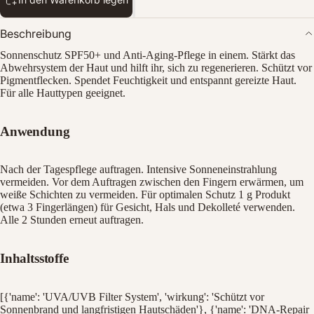
Beschreibung
Sonnenschutz SPF50+ und Anti-Aging-Pflege in einem. Stärkt das
Abwehrsystem der Haut und hilft ihr, sich zu regenerieren. Schützt vor
Pigmentflecken. Spendet Feuchtigkeit und entspannt gereizte Haut.
Für alle Hauttypen geeignet.
Anwendung
Bild
im
Nach der Tagespflege auftragen. Intensive Sonneneinstrahlung
Vollbildmodus
vermeiden. Vor dem Auftragen zwischen den Fingern erwärmen, um
öffnen
weiße Schichten zu vermeiden. Für optimalen Schutz 1 g Produkt
(etwa 3 Fingerlängen) für Gesicht, Hals und Dekolleté verwenden.
Alle 2 Stunden erneut auftragen.
Inhaltsstoffe
[{'name': 'UVA/UVB Filter System', 'wirkung': 'Schützt vor
Sonnenbrand und langfristigen Hautschäden'}, {'name': 'DNA-Repair