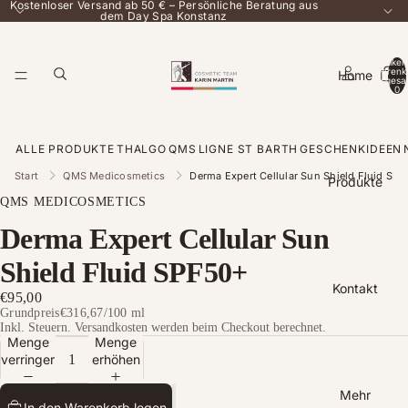
Kostenloser Versand ab 50 € – Persönliche Beratung aus
dem Day Spa Konstanz
Artikel
Warenk
Home
insgesa
0
ALLE PRODUKTE
THALGO
QMS
LIGNE ST BARTH
GESCHENKIDEEN
Start
QMS Medicosmetics
Derma Expert Cellular Sun Shield Fluid SP
Produkte
QMS MEDICOSMETICS
Derma Expert Cellular Sun
Shield Fluid SPF50+
Kontakt
€95,00
Grundpreis
€316,67
/
100 ml
Inkl. Steuern. Versandkosten werden beim Checkout berechnet.
Menge
Menge
verringern
erhöhen
Mehr
In den Warenkorb legen