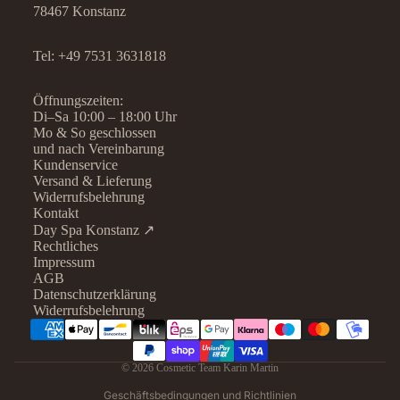
78467 Konstanz
Tel:
+49 7531 3631818
Öffnungszeiten:
Di–Sa 10:00 – 18:00 Uhr
Mo & So geschlossen
und nach Vereinbarung
Kundenservice
Versand & Lieferung
Widerrufsbelehrung
Kontakt
Day Spa Konstanz ↗
Rechtliches
Datenschutzerklärung
Impressum
AGB
Widerrufsrecht
Datenschutzerklärung
AGB
Widerrufsbelehrung
Kontaktinformationen
Impressum
© 2026
Cosmetic Team Karin Martin
Versand
Geschäftsbedingungen und Richtlinien