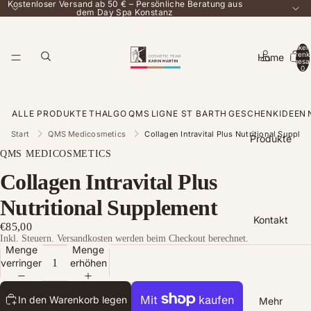
Kostenloser Versand ab 50 € – Persönliche Beratung aus
dem Day Spa Konstanz
Artikel
Warenk
Home
insgesa
0
ALLE PRODUKTE
THALGO
QMS
LIGNE ST BARTH
GESCHENKIDEEN
Start
QMS Medicosmetics
Collagen Intravital Plus Nutritional Supple
Produkte
QMS MEDICOSMETICS
Collagen Intravital Plus
Nutritional Supplement
Kontakt
€85,00
Inkl. Steuern. Versandkosten werden beim Checkout berechnet.
Menge
Menge
verringern
erhöhen
In den Warenkorb legen
Mehr