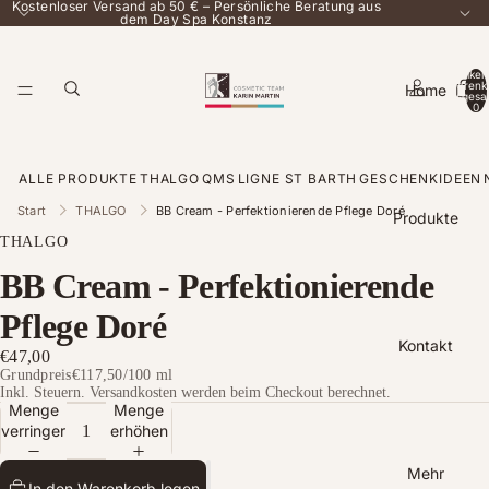
Kostenloser Versand ab 50 € – Persönliche Beratung aus
dem Day Spa Konstanz
Artikel
Warenk
Home
insgesa
0
ALLE PRODUKTE
THALGO
QMS
LIGNE ST BARTH
GESCHENKIDEEN
Start
THALGO
BB Cream - Perfektionierende Pflege Doré
Produkte
THALGO
BB Cream - Perfektionierende
Pflege Doré
Kontakt
€47,00
Grundpreis
€117,50
/
100 ml
Inkl. Steuern. Versandkosten werden beim Checkout berechnet.
Menge
Menge
verringern
erhöhen
Mehr
In den Warenkorb legen