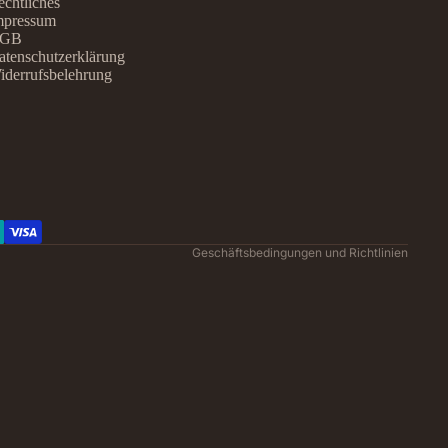
chtliches
mpressum
GB
atenschutzerklärung
iderrufsbelehrung
Datenschutzerklärung
Widerrufsrecht
AGB
Kontaktinformationen
Impressum
Versand
Geschäftsbedingungen und Richtlinien