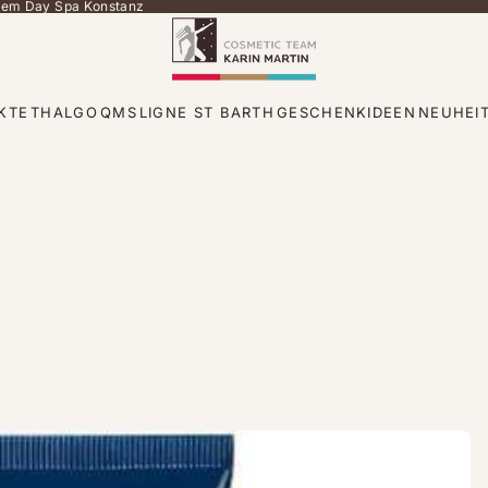
 dem Day Spa Konstanz
KTE
THALGO
QMS
LIGNE ST BARTH
GESCHENKIDEEN
NEUHEI