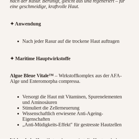
nach der Rasur. Beruhigt, gleicht aus und regeneriert – für
eine geschmeidige, kraftvolle Haut.
✦ Anwendung
Nach jeder Rasur auf die trockene Haut auftragen
✦ Maritime Hauptwirkstoffe
Algue Bleue Vitale™
– Wirkstoffkomplex aus der AFA-
Alge und Enteromorpha compressa.
Versorgt die Haut mit Vitaminen, Spurenelementen
und Aminosäuren
Stimuliert die Zellerneuerung
Wissenschaftlich erwiesene Anti-Ageing-
Eigenschaften
„Anti-Müdigkeits-Effekt" für gestresste Hautzellen