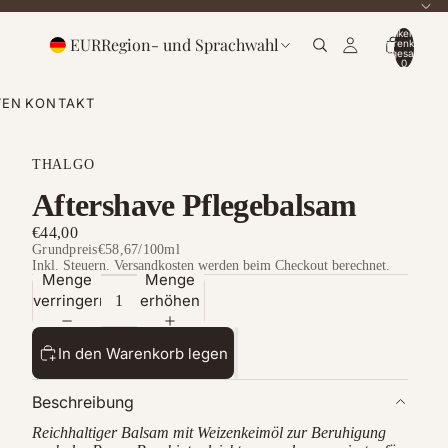
Artikel im
EUR
Region- und Sprachwahl
Warenkorb
insgesamt:
0
TEN
KONTAKT
THALGO
Aftershave Pflegebalsam
€44,00
Grundpreis
€58,67
/
100ml
Inkl. Steuern. Versandkosten werden beim Checkout berechnet.
Menge
Menge
verringern
erhöhen
In den Warenkorb legen
Beschreibung
Reichhaltiger Balsam mit Weizenkeimöl zur Beruhigung