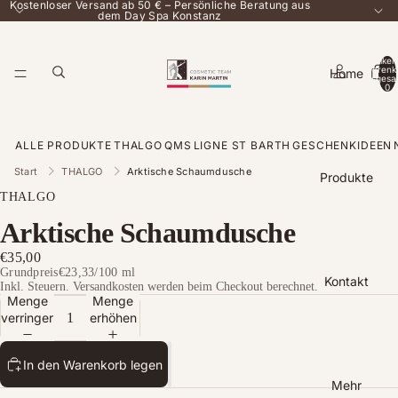
Kostenloser Versand ab 50 € – Persönliche Beratung aus
dem Day Spa Konstanz
Artikel
Warenk
Home
insgesa
0
ALLE PRODUKTE
THALGO
QMS
LIGNE ST BARTH
GESCHENKIDEEN
Start
THALGO
Arktische Schaumdusche
Produkte
THALGO
Arktische Schaumdusche
€35,00
Grundpreis
€23,33
/
100 ml
Kontakt
Inkl. Steuern. Versandkosten werden beim Checkout berechnet.
Menge
Menge
verringern
erhöhen
In den Warenkorb legen
Mehr