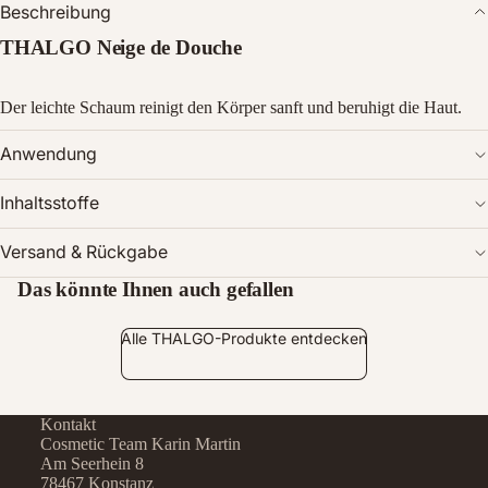
Beschreibung
THALGO Neige de Douche
Der leichte Schaum reinigt den Körper sanft und beruhigt die Haut.
Bild
Anwendung
im
Vollbildmodus
Inhaltsstoffe
öffnen
Versand & Rückgabe
Das könnte Ihnen auch gefallen
Alle THALGO-Produkte entdecken
Kontakt
Cosmetic Team Karin Martin
Am Seerhein 8
78467 Konstanz