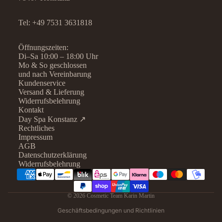
Tel:
+49 7531 3631818
Öffnungszeiten:
Di–Sa 10:00 – 18:00 Uhr
Mo & So geschlossen
und nach Vereinbarung
Kundenservice
Versand & Lieferung
Widerrufsbelehrung
Kontakt
Day Spa Konstanz ↗
Rechtliches
Datenschutzerklärung
Impressum
AGB
Widerrufsrecht
Datenschutzerklärung
AGB
Widerrufsbelehrung
Kontaktinformationen
Impressum
© 2026
Cosmetic Team Karin Martin
Versand
Geschäftsbedingungen und Richtlinien