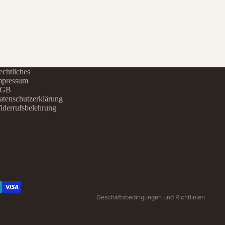
chtliches
mpressum
GB
atenschutzerklärung
iderrufsbelehrung
Datenschutzerklärung
Widerrufsrecht
AGB
Kontaktinformationen
Impressum
Versand
Geschäftsbedingungen und Richtlinien