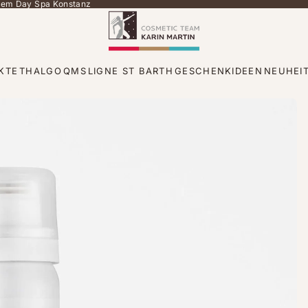
 dem Day Spa Konstanz
KTE
THALGO
QMS
LIGNE ST BARTH
GESCHENKIDEEN
NEUHEI