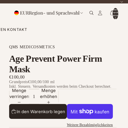
Artikel im
EUR
Region- und Sprachwahl
Warenkorb
insgesamt:
0
TEN
KONTAKT
QMS MEDICOSMETICS
Age Prevent Power Firm
Mask
€100,00
Grundpreis
€100,00
/
100 ml
Inkl. Steuern. Versandkosten werden beim Checkout berechnet.
Menge
Menge
verringern
erhöhen
In den Warenkorb legen
Weitere Bezahlmöglichkeiten