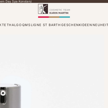
 dem Day Spa Konstanz
KTE
THALGO
QMS
LIGNE ST BARTH
GESCHENKIDEEN
NEUHEI