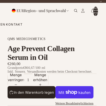
Artikel im
EUR
Region- und Sprachwahl
Warenkorb
insgesamt:
0
TEN
KONTAKT
QMS MEDICOSMETICS
Age Prevent Collagen
Serum in Oil
€260,00
Grundpreis
€866,67
/
100 ml
Inkl. Steuern. Versandkosten werden beim Checkout berechnet.
Menge
Menge
verringern
erhöhen
In den Warenkorb legen
Weitere Bezahlmöglichkeiten