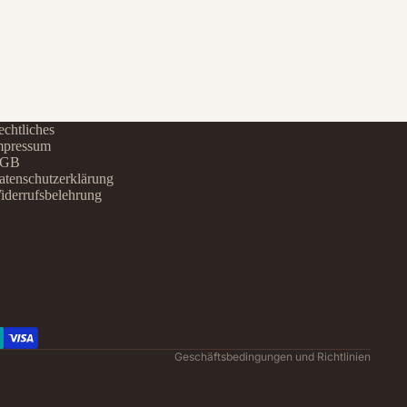
chtliches
mpressum
GB
atenschutzerklärung
iderrufsbelehrung
Datenschutzerklärung
Widerrufsrecht
AGB
Kontaktinformationen
Impressum
Versand
Geschäftsbedingungen und Richtlinien