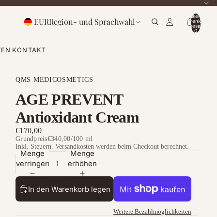
Artikel im
EUR
Region- und Sprachwahl
Warenkorb
insgesamt:
0
TEN
KONTAKT
QMS MEDICOSMETICS
AGE PREVENT
Antioxidant Cream
€170,00
Grundpreis
€340,00
/
100 ml
Inkl. Steuern. Versandkosten werden beim Checkout berechnet.
Menge
Menge
verringern
erhöhen
In den Warenkorb legen
Weitere Bezahlmöglichkeiten