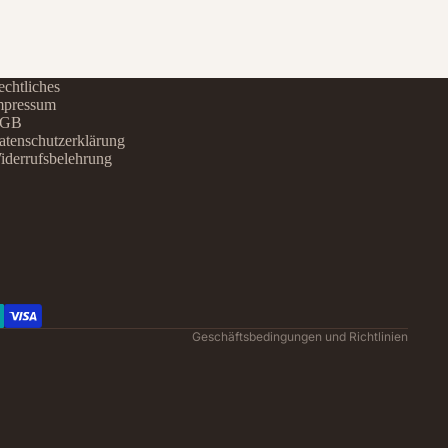
chtliches
mpressum
GB
atenschutzerklärung
iderrufsbelehrung
Datenschutzerklärung
Widerrufsrecht
AGB
Kontaktinformationen
Impressum
Versand
Geschäftsbedingungen und Richtlinien