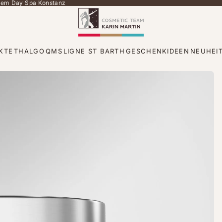
 dem Day Spa Konstanz
KTE
THALGO
QMS
LIGNE ST BARTH
GESCHENKIDEEN
NEUHEI