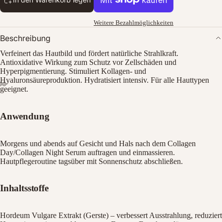
Weitere Bezahlmöglichkeiten
Beschreibung
Verfeinert das Hautbild und fördert natürliche Strahlkraft.
Antioxidative Wirkung zum Schutz vor Zellschäden und
Hyperpigmentierung. Stimuliert Kollagen- und
Hyaluronsäureproduktion. Hydratisiert intensiv. Für alle Hauttypen
geeignet.
Bild
Bild
Bild
im
im
im
Anwendung
Vollbildmodus
Vollbildmodus
Vollbildmodus
öffnen
öffnen
öffnen
Morgens und abends auf Gesicht und Hals nach dem Collagen
Day/Collagen Night Serum auftragen und einmassieren.
Hautpflegeroutine tagsüber mit Sonnenschutz abschließen.
Inhaltsstoffe
Hordeum Vulgare Extrakt (Gerste) – verbessert Ausstrahlung, reduziert