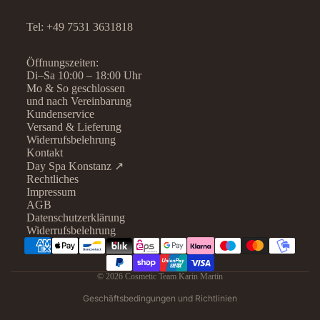
Tel:
+49 7531 3631818
Öffnungszeiten:
Di–Sa 10:00 – 18:00 Uhr
Mo & So geschlossen
und nach Vereinbarung
Kundenservice
Versand & Lieferung
Widerrufsbelehrung
Kontakt
Day Spa Konstanz ↗
Rechtliches
Datenschutzerklärung
Impressum
AGB
Widerrufsrecht
Datenschutzerklärung
AGB
Widerrufsbelehrung
Kontaktinformationen
Impressum
© 2026
Cosmetic Team Karin Martin
Versand
Geschäftsbedingungen und Richtlinien