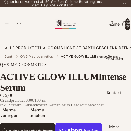
Kostenloser Versand ab 50 € – Persönliche Beratung aus
dem Day Spa Konstanz
Artikel
Warenk
Home
insgesa
0
ALLE PRODUKTE
THALGO
QMS
LIGNE ST BARTH
GESCHENKIDEEN
Start
QMS Medicosmetics
ACTIVE GLOW ILLUMIntense Serum
Produkte
QMS MEDICOSMETICS
ACTIVE GLOW ILLUMIntense
Serum
Kontakt
€75,00
Grundpreis
€250,00
/
100 ml
Inkl. Steuern. Versandkosten werden beim Checkout berechnet.
Menge
Menge
verringern
erhöhen
Mehr
In den Warenkorb legen